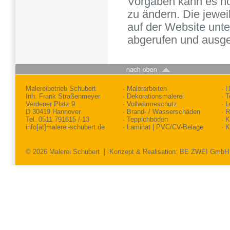
Vorgaben kann es no
zu ändern. Die jewei
auf der Website unt
abgerufen und ausg
Malereibetrieb Schubert
· Malerarbeiten
· 
Inh. Frank Straßenmeyer
· Dekorationsmalerei
· 
Verdener Platz 9
· Vollwärmeschutz
· 
D 30419 Hannover
· Brand- / Wasserschäden
· 
Tel. 0511 791615 /-13
· Teppichböden
· 
info[at]malerei-schubert.de
· Laminat | PVC/CV-Beläge
· 
© 2026 Malerei Schubert |
Konzept & Realisation: BE ZWEI GmbH